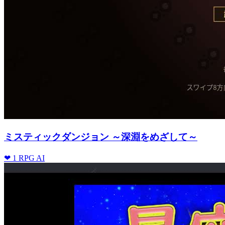
ミスティックダンジョン ～深淵をめざして～
❤ 1
RPG
AI