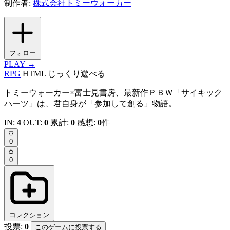
制作者:
株式会社トミーウォーカー
フォロー
PLAY →
RPG
HTML
じっくり遊べる
トミーウォーカー×富士見書房、最新作ＰＢＷ「サイキック
ハーツ」は、君自身が「参加して創る」物語。
IN:
4
OUT:
0
累計:
0
感想:
0
件
0
0
コレクション
投票:
0
このゲームに投票する