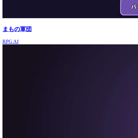
まもの軍団
RPG
AI