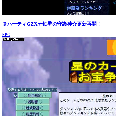
＠パーティGZX☆鉄壁の守護神☆更新再開！
RPG