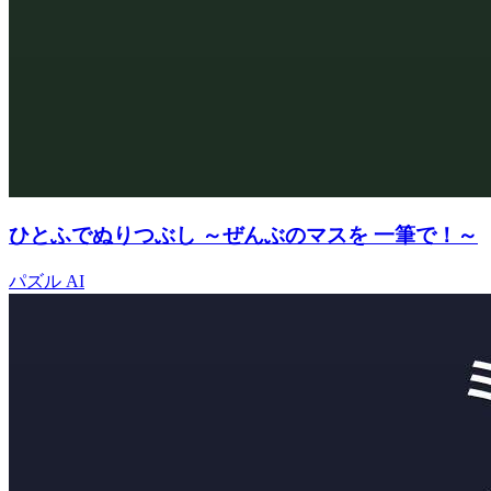
ひとふでぬりつぶし ～ぜんぶのマスを 一筆で！～
パズル
AI