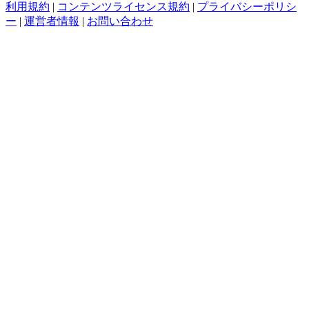
利用規約
|
コンテンツライセンス規約
|
プライバシーポリシ
ー
|
運営者情報
|
お問い合わせ