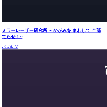
ミラーレーザー研究所 ～かがみを まわして 全部
てらせ！~
パズル
AI