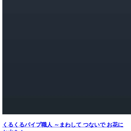
くるくるパイプ職人 ～まわして つないで お花に