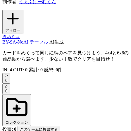
制作者:
うぇぶげーむくん
フォロー
PLAY →
BY-SA-NoAI
テーブル
AI生成
カードをめくって同じ絵柄のペアを見つけよう。4x4と6x6の
難易度から選べます。少ない手数でクリアを目指せ！
IN:
4
OUT:
0
累計:
0
感想:
0
件
0
0
コレクション
投票:
0
このゲームに投票する