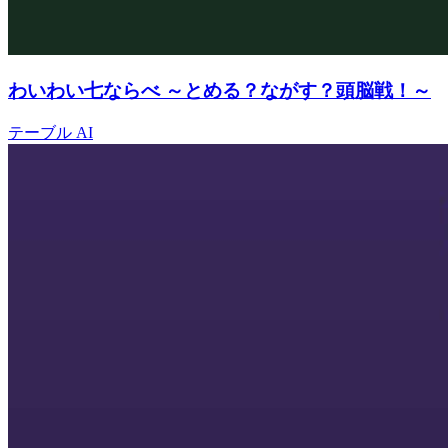
わいわい七ならべ ～とめる？ながす？頭脳戦！～
テーブル
AI