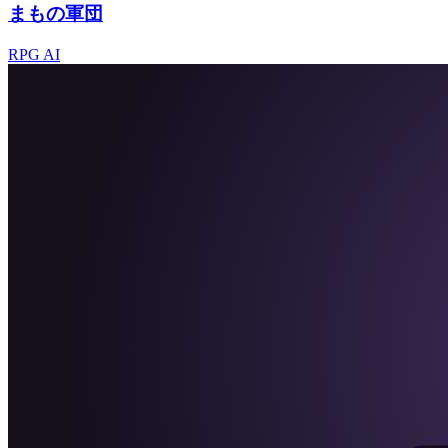
まもの軍団
RPG
AI