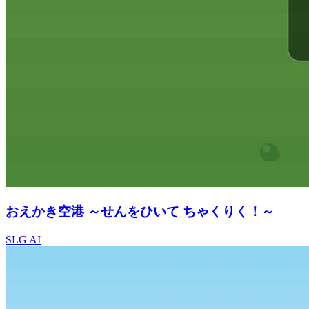
おえかき空港 ～せんをひいて ちゃくりく！～
SLG
AI