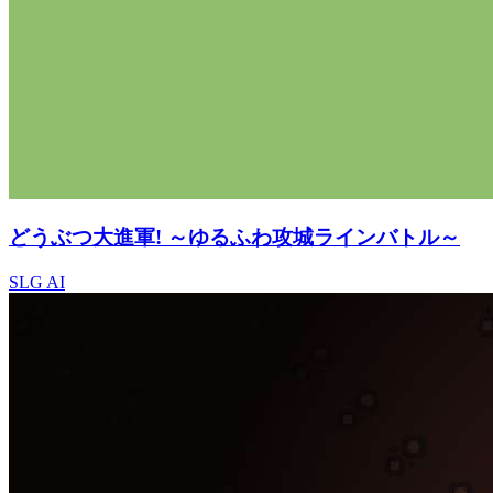
どうぶつ大進軍! ～ゆるふわ攻城ラインバトル～
SLG
AI