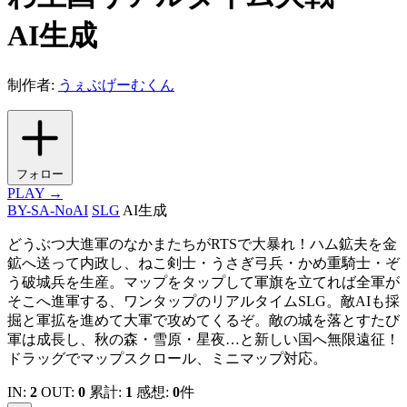
AI生成
制作者:
うぇぶげーむくん
フォロー
PLAY →
BY-SA-NoAI
SLG
AI生成
どうぶつ大進軍のなかまたちがRTSで大暴れ！ハム鉱夫を金
鉱へ送って内政し、ねこ剣士・うさぎ弓兵・かめ重騎士・ぞ
う破城兵を生産。マップをタップして軍旗を立てれば全軍が
そこへ進軍する、ワンタップのリアルタイムSLG。敵AIも採
掘と軍拡を進めて大軍で攻めてくるぞ。敵の城を落とすたび
軍は成長し、秋の森・雪原・星夜…と新しい国へ無限遠征！
ドラッグでマップスクロール、ミニマップ対応。
IN:
2
OUT:
0
累計:
1
感想:
0
件