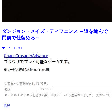
ダンジョン・メイズ・ディフェンス ～道を編んで
門前で仕留めろ～
❤ 1
SLG
AI