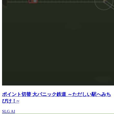
ポイント切替 大パニック鉄道 ～ただしい駅へみち
びけ！~
SLG
AI