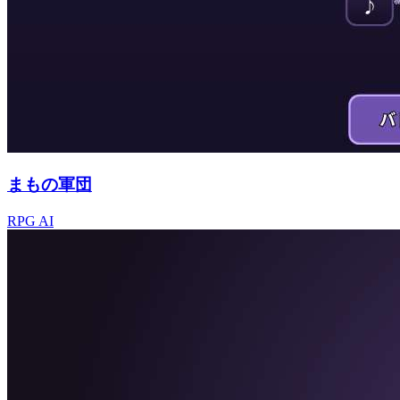
まもの軍団
RPG
AI