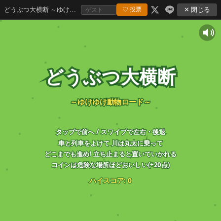
どうぶつ大横断 ～ゆけゆけ動物ロード～
✕ 閉じる
♡ 投票