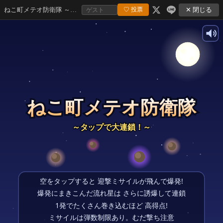
ねこ町メテオ防衛隊 ～タップで大連鎖！～
✕ 閉じる
♡ 投票