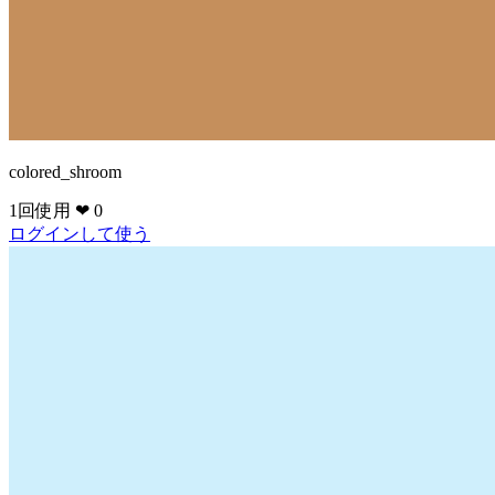
colored_shroom
1回使用
❤ 0
ログインして使う