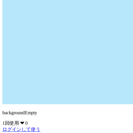
backgroundEmpty
1回使用
❤ 0
ログインして使う