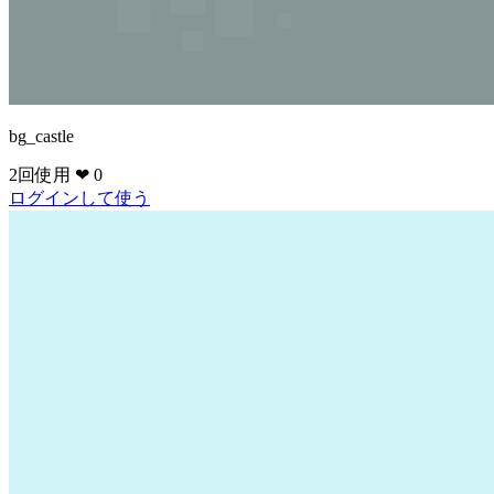
bg_castle
2回使用
❤ 0
ログインして使う