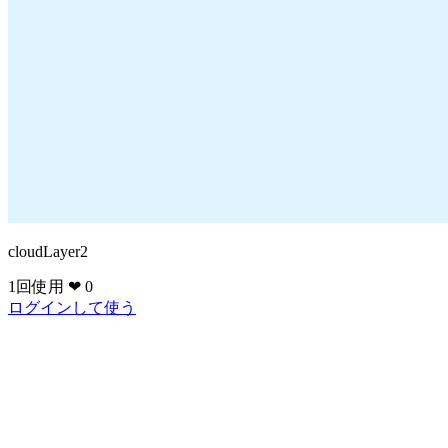
cloudLayer2
1回使用
❤ 0
ログインして使う