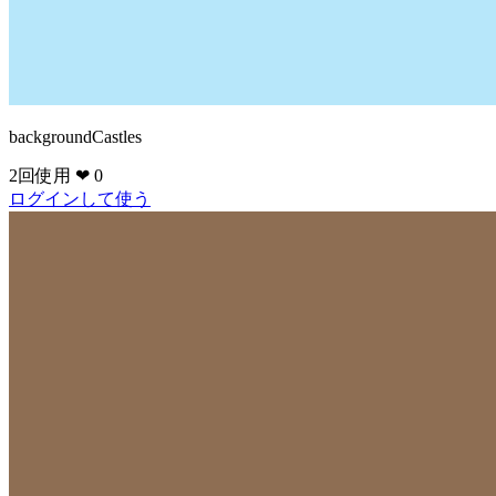
backgroundCastles
2回使用
❤ 0
ログインして使う