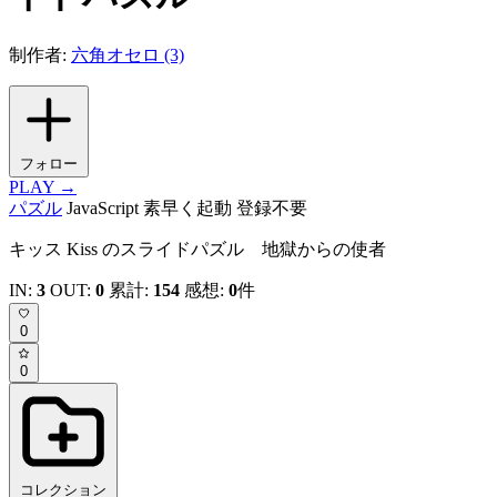
制作者:
六角オセロ (3)
フォロー
PLAY →
パズル
JavaScript
素早く起動
登録不要
キッス Kiss のスライドパズル 地獄からの使者
IN:
3
OUT:
0
累計:
154
感想:
0
件
0
0
コレクション