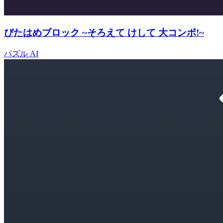
ぴたはめブロック ~そろえて けして 大コンボ!~
パズル
AI