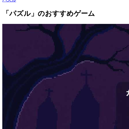
「パズル」のおすすめゲーム