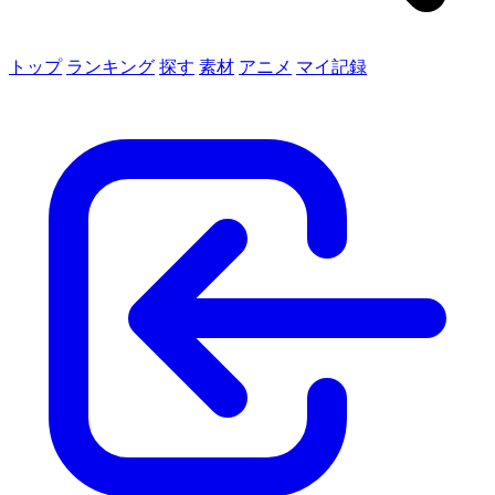
トップ
ランキング
探す
素材
アニメ
マイ記録