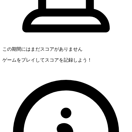
この期間にはまだスコアがありません
ゲームをプレイしてスコアを記録しよう！