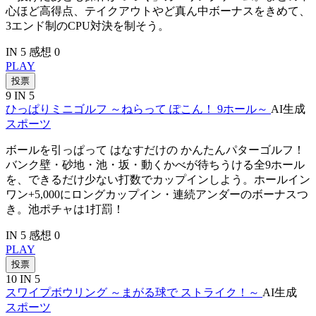
心ほど高得点、テイクアウトやど真ん中ボーナスをきめて、
3エンド制のCPU対決を制そう。
IN 5
感想 0
PLAY
投票
9
IN 5
ひっぱりミニゴルフ ～ねらって ぽこん！ 9ホール～
AI生成
スポーツ
ボールを引っぱって はなすだけの かんたんパターゴルフ！
バンク壁・砂地・池・坂・動くかべが待ちうける全9ホール
を、できるだけ少ない打数でカップインしよう。ホールイン
ワン+5,000にロングカップイン・連続アンダーのボーナスつ
き。池ポチャは1打罰！
IN 5
感想 0
PLAY
投票
10
IN 5
スワイプボウリング ～まがる球で ストライク！～
AI生成
スポーツ