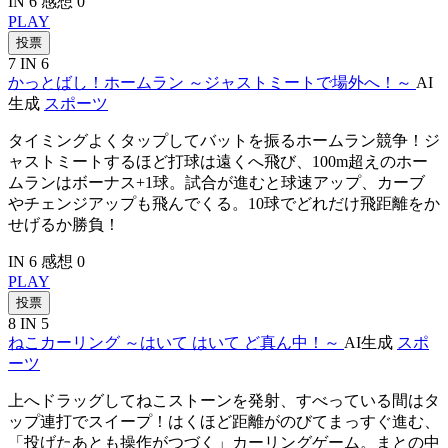
IN 6
感想 0
PLAY
投票
7
IN 6
かっとばし！ホームラン ～ジャストミートで場外へ！～
AI
生成
スポーツ
タイミングよくタップしてバットを振るホームラン競争！ジ
ャストミートするほど打球は遠くへ飛び、100m超えのホー
ムランはボーナス+1球。試合が進むと球速アップ、カーブ
やチェンジアップも飛んでくる。10球でどれだけ飛距離をか
せげるか勝負！
IN 6
感想 0
PLAY
投票
8
IN 5
ねこカーリング ～はいて はいて ど真ん中！～
AI生成
スポ
ーツ
上へドラッグしてねこストーンを発射、すべっている間はタ
ップ連打でスイープ！はくほど距離がのびてまっすぐ進む、
「投げたあとも操作がつづく」カーリングゲーム。まとの中