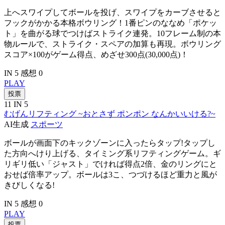
上へスワイプしてボールを投げ、スワイプをカーブさせると
フックがかかる本格ボウリング！1番ピンのななめ「ポケッ
ト」を曲がる球でつけばストライク連発。10フレーム制の本
物ルールで、ストライク・スペアの加算も再現。ボウリング
スコア×100がゲーム得点、めざせ300点(30,000点)！
IN 5
感想 0
PLAY
投票
11
IN 5
むげんリフティング ~おとさず ポンポン なんかいいける?~
AI生成
スポーツ
ボールが画面下のキックゾーンに入ったらタップ!タップし
た方向へけり上げる、タイミング系リフティングゲーム。ギ
リギリ低い「ジャスト」でければ得点2倍、金のリングにと
おせば倍率アップ。ボールは3こ、つづけるほど重力と風が
きびしくなる!
IN 5
感想 0
PLAY
投票