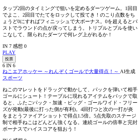
タップ2回のタイミングで狙いを定めるダーツゲーム。1回目
でよこ、2回目でたてをロックして投てき！のこり点数をち
ょうど0にすればフィニッシュで大ボーナス。0を超えるとバ
ストでラウンドの点が戻ってしまう。トリプルとブルを使い
こなして、限られたダーツで何レグ上がれるか！
IN 7
感想 0
PLAY
投票
6
IN 6
ねこエアホッケー ～れんぞくゴールで大量得点！～
AI生成
スポーツ
ねこのマレットをドラッグで動かして、パックを弾いて相手
ゴールにシュート！テーブルに現れるアイテムをパックで取
ると、ふたごパック・加速・ビッグ・ゴールワイド・フリー
ズが発動(最後に打った側が有利)。4回打つと次の一打が炎
をまとうファイアショットで得点1.5倍。5点先取のステージ
制で相手ねこはどんどん強くなる。連続ゴールの倍率と完封
ボーナスでハイスコアを狙おう！