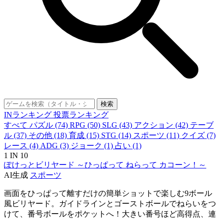
検索
INランキング
投票ランキング
すべて
パズル
(74)
RPG
(50)
SLG
(43)
アクション
(42)
テーブ
ル
(37)
その他
(18)
育成
(15)
STG
(14)
スポーツ
(11)
クイズ
(7)
レース
(4)
ADG
(3)
ジョーク
(1)
占い
(1)
1
IN 10
ぽけっとビリヤード ～ひっぱって ねらって カコーン！～
AI生成
スポーツ
画面をひっぱって離すだけの簡単ショットで楽しむ9ボール
風ビリヤード。ガイドラインとゴーストボールでねらいをつ
けて、番号ボールをポケットへ！大きい番号ほど高得点、連