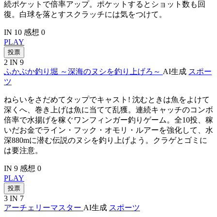
続ポケットで倍率アップ。ポケットするとショット数も回
復。白球を落とすスクラッチには気をつけて。
IN 10
感想 0
PLAY
投票
2
IN 9
ふかぶか釣り堀 ～深海のヌシを釣り上げろ～
AI生成
スポー
ツ
ねらいをさだめてタップでキャスト! 沈むときは魚をよけて
深くへ、巻き上げは魚に当てて乱獲。連続キャッチのコンボ
倍率で水揚げを稼ぐワンフィンガー釣りゲーム。全10投、稼
いだお金でライン・フック・オモリ・ルアーを強化して、水
深880mに潜む伝説のヌシを釣り上げよう。クラゲとゴミに
は要注意。
IN 9
感想 0
PLAY
投票
3
IN 7
アーチェリーマスター
AI生成
スポーツ