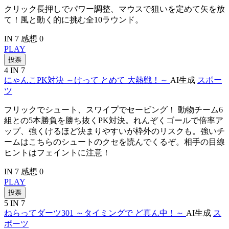
クリック長押しでパワー調整、マウスで狙いを定めて矢を放
て！風と動く的に挑む全10ラウンド。
IN 7
感想 0
PLAY
投票
4
IN 7
にゃんこPK対決 ～けって とめて 大熱戦！～
AI生成
スポー
ツ
フリックでシュート、スワイプでセービング！ 動物チーム6
組との5本勝負を勝ち抜くPK対決。れんぞくゴールで倍率ア
ップ、強くけるほど決まりやすいが枠外のリスクも。強いチ
ームはこちらのシュートのクセを読んでくるぞ。相手の目線
ヒントはフェイントに注意！
IN 7
感想 0
PLAY
投票
5
IN 7
ねらってダーツ301 ～タイミングで ど真ん中！～
AI生成
ス
ポーツ